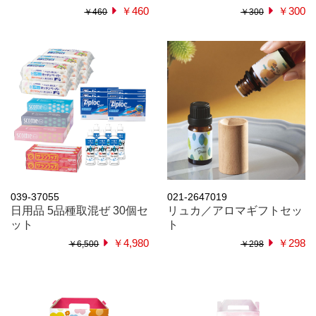
￥460
￥300
￥460
￥300
039-37055
021-2647019
日用品 5品種取混ぜ 30個セ
リュカ／アロマギフトセッ
ット
ト
￥4,980
￥298
￥6,500
￥298