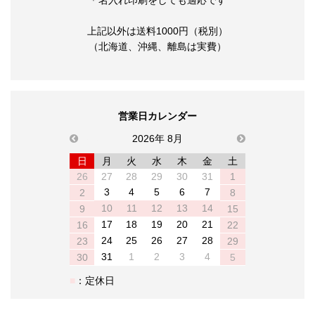
いつまでもお元気で 天然木
これからもよろしくお願い
箸とスプーンセット
します キッチンバラエティ
５点セット
￥278
￥278
￥498
￥498
058-8880012
ご縁に感謝 嬉しいキッチ
ン4点セット
￥398
￥398
183
検索結果
件
1
～
75
件を表示
1
2
3
|
次の75件
新着順
|
安い順
|
高い順