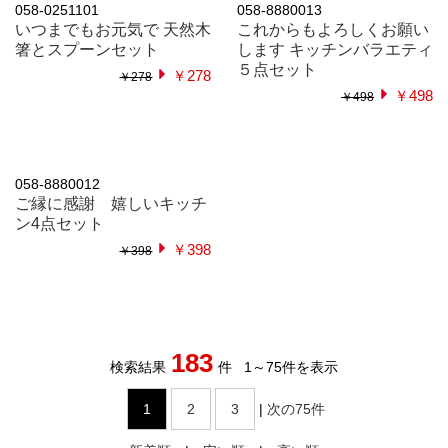
￥380
￥380
￥380
￥380
058-8880020
058-8880016
ありがとうございます キッ
ご縁に感謝 便利なキッチン
チン充実５点セット CHZO
3点セット CZO
￥468
￥338
￥468
￥338
039-36618
046-257080
快適ライフ応援セット
クッキングペーパー＆ポリ
袋セット
￥268
￥340
￥98
￥170
046-257441
058-8880014
ルルクレール・サテンオー
福箱 便利なキッチン3点