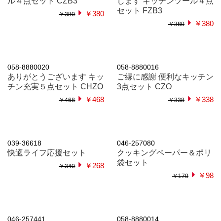
039-36980
058-8880026
快適生活プレミアムギフト
さくらさく よくばりキッチ
ン5点セット CMZB8
￥1,000
￥1,400
￥568
￥568
058-8880028
058-8880029
ご縁に感謝 スペシャルキッ
感謝の気持ちです プレミア
チン7点セット
ムキッチン6点セット
￥698
￥798
￥698
￥798
058-8880025
058-8880021
笑顔があふれますように よ
ほんの気持ちです 調理に便
くばりキッチン5点セット
利なキッチン2点セット
￥568
￥198
￥568
￥198