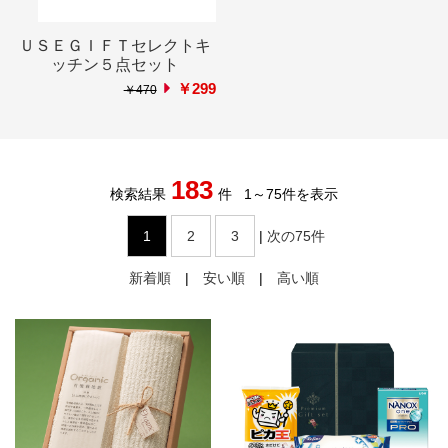
ＵＳＥＧＩＦＴセレクトキ
ッチン５点セット
￥299
￥470
183
検索結果
件
1
～
75
件を表示
1
2
3
|
次の75件
新着順
|
安い順
|
高い順