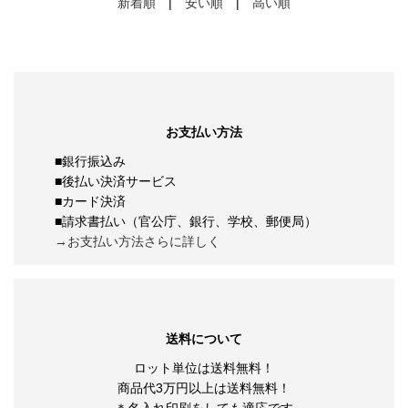
ガンジーギフト巾着
セットFZO
￥178
￥338
￥400
￥338
058-8880001
058-8880005
福箱 キッチンお掃除3点
福箱 嬉しいキッチン3点
セットFH
セットFMZO
￥298
￥398
￥298
￥398
005-2925129
005-2925139
日用品バラエティギフト７
暮らしのピカピカ生活グッ
点セット
ズ6点セット
￥869
￥990
￥1,200
￥1,200
058-0251101
058-8880013