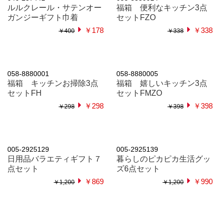
039-36878
039-36877
ライオン クリーンライフセ
キレイキレイ液体ハンドソ
ットまとめ買い
ープセットまとめ買い
￥798
￥485
￥940
￥570
005-2376561
039-36827
プレミアム ポケットボト
全国湯けむりめぐりプチギ
ル＆ハンドタオル
フト
￥469
￥168
￥1,600
￥560
058-8880018
058-8880017
感謝の気持ち キッチンツー
これからもよろしくお願い
ル４点セット CZB3
します キッチンツール４点
セット FZB3