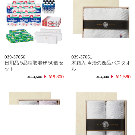
039-37056
039-37051
日用品 5品種取混ぜ 50個セ
木箱入 今治の逸品バスタオ
ット
ル
￥9,800
￥1,580
￥13,500
￥3,000