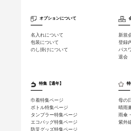
オプションについて
名入れについて
新規
包装について
登録
のし掛けについて
パス
退会
特集【通年】
特
巾着特集ページ
母の
ボトル特集ページ
晴雨
タンブラー特集ページ
雨傘
エコバッグ特集ページ
紫外
防災グッズ特集ページ