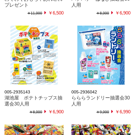
プレゼント
人用
￥6,500
￥6,900
￥11,000
￥8,000
005-2935143
005-2936042
湖池屋 ポテトチップス抽
らららランドリー抽選会30
選会30人用
人用
￥6,900
￥6,990
￥8,000
￥9,000