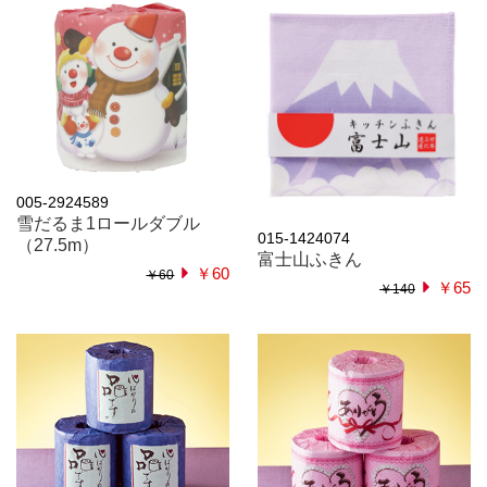
005-2924589
雪だるま1ロールダブル
015-1424074
（27.5m）
富士山ふきん
￥60
￥60
￥65
￥140