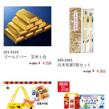
021-5123
ゴールドバー 宝米１合
055-2451
￥258
￥350
白木長箸2善セット
￥263
￥700