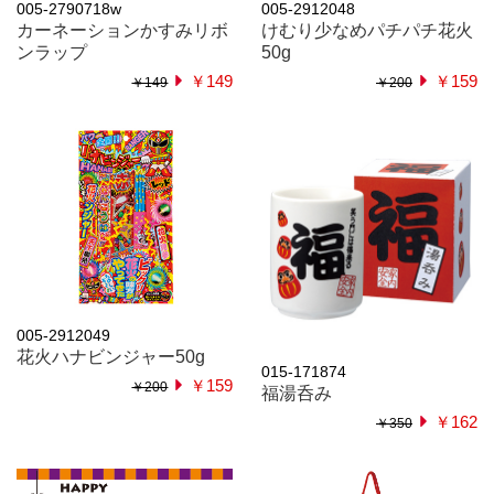
005-2790718w
005-2912048
カーネーションかすみリボ
けむり少なめパチパチ花火
ンラップ
50g
￥149
￥159
￥149
￥200
005-2912049
花火ハナビンジャー50g
015-171874
￥159
￥200
福湯呑み
￥162
￥350