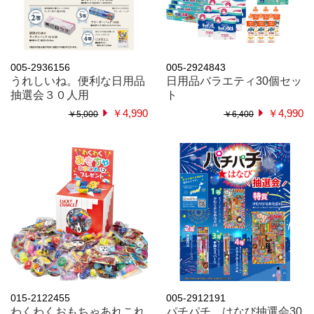
005-2936156
005-2924843
うれしいね。便利な日用品
日用品バラエティ30個セッ
抽選会３０人用
ト
￥4,990
￥4,990
￥5,000
￥6,400
015-2122455
005-2912191
わくわくおもちゃあれこれ
パチパチ はなび抽選会30