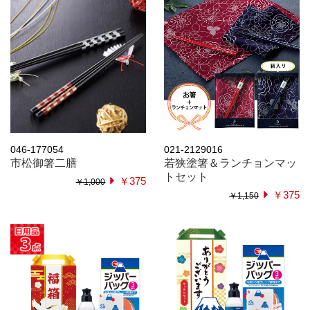
046-177054
021-2129016
市松御箸二膳
若狭塗箸＆ランチョンマッ
トセット
￥375
￥1,000
￥375
￥1,150