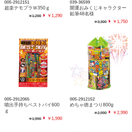
005-2912151
039-36599
超楽テモプラＷ350ｇ
開運おみくじキャラクター
鉛筆48名様
￥1,290
￥1,290
￥1,750
￥3,300
005-2912065
005-2912152
噴出手持ちベストバイ600
めちゃ徳まつり800g
ｇ
￥2,990
￥2,990
￥1,990
￥1,990