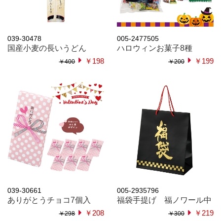
039-30478
005-2477505
国産小麦の長いうどん
ハロウィンお菓子8種
￥198
￥199
￥400
￥200
039-30661
005-2935796
ありがとうチョコ7個入
福袋手提げ 福ノワール中
￥208
￥219
￥298
￥300