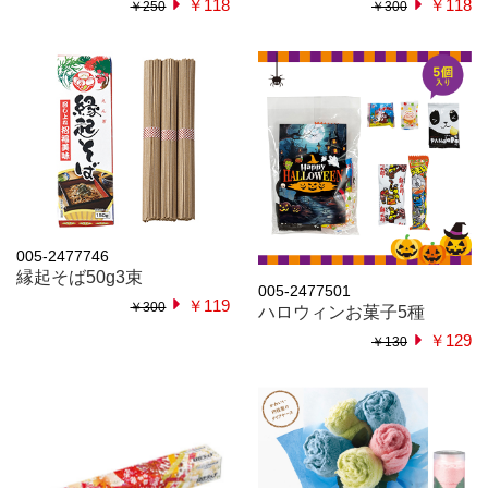
￥118
￥118
￥250
￥300
005-2477746
縁起そば50g3束
005-2477501
￥119
￥300
ハロウィンお菓子5種
￥129
￥130