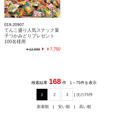
019-20907
てんこ盛り人気スナック菓
子つかみどりプレゼント
100名様用
￥7,750
￥12,000
168
検索結果
件
1
～
75
件を表示
1
2
3
|
次の75件
新着順
|
安い順
|
高い順