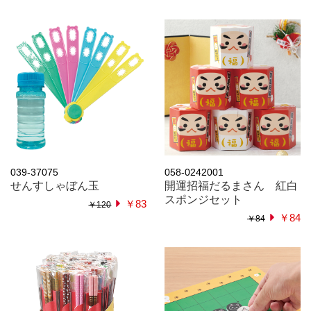
039-37075
058-0242001
せんすしゃぼん玉
開運招福だるまさん 紅白
スポンジセット
￥83
￥120
￥84
￥84