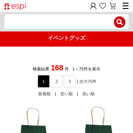
電話で問い合わせ
イベントグッズ
新規会員登録
ご利用ガイド
168
商品カテゴリ
検索結果
件
1
～
75
件を表示
1
2
3
|
次の75件
価格帯別
新着順
|
安い順
|
高い順
お問い合わせフォーム