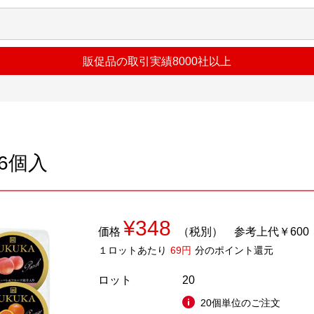
販促品の取引実績8000社以上
6個入
¥348
価格
（税別）
参考上代￥600
１ロットあたり
69円
分のポイント還元
ロット
20
20個単位のご注文