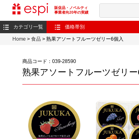
販促品・ノベルティ
事業者向20年の実績
カテゴリ一覧
価格帯別
Home
>
食品
> 熟果アソートフルーツゼリー6個入
商品コード：039-28590
熟果アソートフルーツゼリー