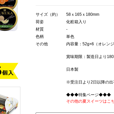
サイズ（約）
58ｘ165ｘ180mm
荷姿
化粧箱入り
材質
-
色柄
単色
その他
内容量：52g×6（オレ
賞味期限：製造日より18
日本製
※受注日より2日以降の出
◆◆◆特集ページ◆◆◆
その他の夏スイーツはこ