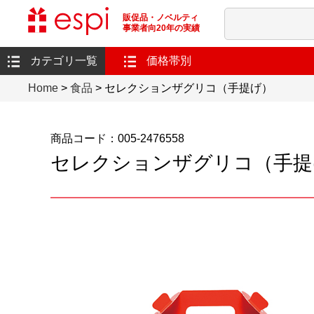
販促品・ノベルティ
事業者向20年の実績
カテゴリ一覧
価格帯別
Home
>
食品
> セレクションザグリコ（手提げ）
商品コード：005-2476558
セレクションザグリコ（手提