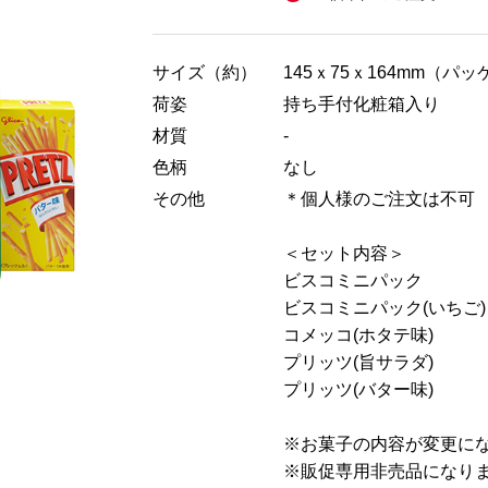
サイズ（約）
145ｘ75ｘ164mm（パ
荷姿
持ち手付化粧箱入り
材質
-
色柄
なし
その他
＊個人様のご注文は不可
＜セット内容＞
ビスコミニパック
ビスコミニパック(いちご)
コメッコ(ホタテ味)
プリッツ(旨サラダ)
プリッツ(バター味)
※お菓子の内容が変更に
※販促専用非売品になり