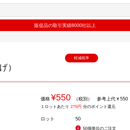
販促品の取引実績8000社以上
軽減税率
げ）
¥550
価格
（税別）
参考上代￥550
１ロットあたり
275円
分のポイント還元
ロット
50
50個単位のご注文