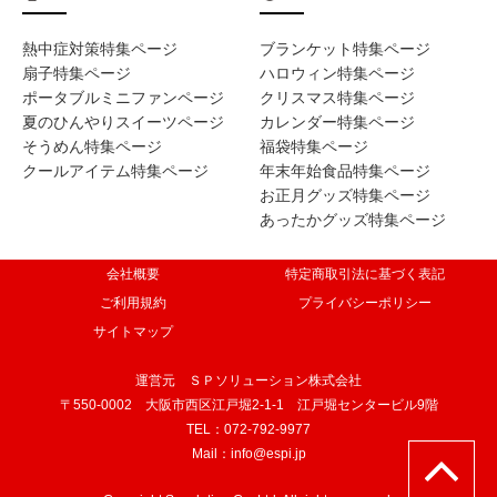
熱中症対策特集ページ
ブランケット特集ページ
扇子特集ページ
ハロウィン特集ページ
ポータブルミニファンページ
クリスマス特集ページ
夏のひんやりスイーツページ
カレンダー特集ページ
そうめん特集ページ
福袋特集ページ
クールアイテム特集ページ
年末年始食品特集ページ
お正月グッズ特集ページ
あったかグッズ特集ページ
会社概要
特定商取引法に基づく表記
ご利用規約
プライバシーポリシー
サイトマップ
運営元 ＳＰソリューション株式会社
〒550-0002 大阪市西区江戸堀2-1-1 江戸堀センタービル9階
TEL：072-792-9977
Mail：info@espi.jp