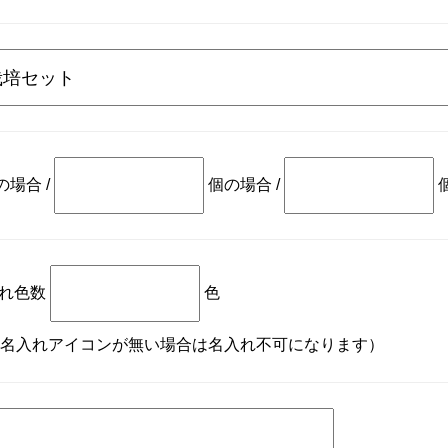
の場合
/
個の場合
/
れ色数
色
名入れアイコンが無い場合は名入れ不可になります）