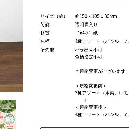
サイズ（約）
約150ｘ105ｘ30mm
荷姿
透明袋入り
材質
［容器］紙
色柄
4種アソート（バジル、
その他
バラ出荷不可
色柄指定不可
＊規格変更がございます
＜規格変更前＞
3種アソート（水菜、レ
↓
＜規格変更後＞
4種アソート（バジル、