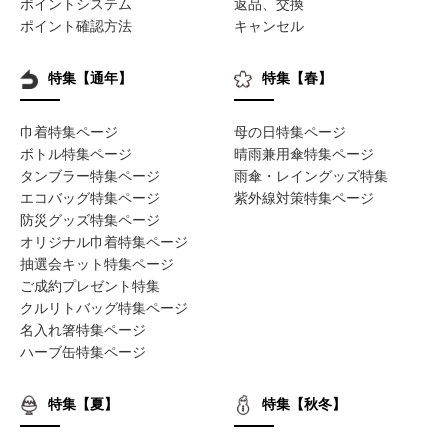
ポイントシステム
返品、交換
ポイント確認方法
キャンセル
特集【通年】
特集【春】
巾着特集ページ
母の日特集ページ
ボトル特集ページ
晴雨兼用傘特集ページ
タンブラー特集ページ
雨傘・レイングッズ特集
エコバッグ特集ページ
紫外線対策特集ページ
防災グッズ特集ページ
オリジナル巾着特集ページ
抽選会キット特集ページ
ご成約プレゼント特集
クルリトバッグ特集ページ
名入れ箸特集ページ
ハーブ缶特集ページ
特集【夏】
特集【秋冬】