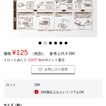
¥125
価格
（税別）
参考上代￥290
１ロットあたり
225円
分のポイント還元
お気に入り追加
ロット
180
180個以上ならいくつでもOK
サイズ（約）