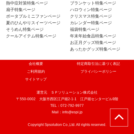
熱中症対策特集ページ
ブランケット特集ページ
扇子特集ページ
ハロウィン特集ページ
ポータブルミニファンページ
クリスマス特集ページ
夏のひんやりスイーツページ
カレンダー特集ページ
そうめん特集ページ
福袋特集ページ
クールアイテム特集ページ
年末年始食品特集ページ
お正月グッズ特集ページ
あったかグッズ特集ページ
会社概要
特定商取引法に基づく表記
ご利用規約
プライバシーポリシー
サイトマップ
運営元 ＳＰソリューション株式会社
〒550-0002 大阪市西区江戸堀2-1-1 江戸堀センタービル9階
TEL：072-792-9977
Mail：info@espi.jp
Copyright Spsolution Co.,Ltd. All rights reserved.