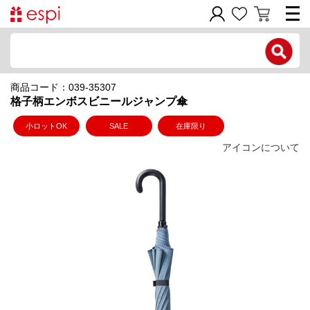
電話で問い合わせ
商品コード：039-35307
新規会員登録
格子柄エンボスビニールジャンプ傘
ご利用ガイド
小ロットOK
SALE
在庫限り
アイコンについて
商品カテゴリ
価格帯別
お問い合わせフォーム