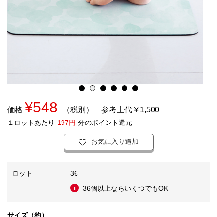
¥548
価格
（税別）
参考上代￥1,500
１ロットあたり
197円
分のポイント還元
お気に入り追加
ロット
36
36個以上ならいくつでもOK
サイズ（約）