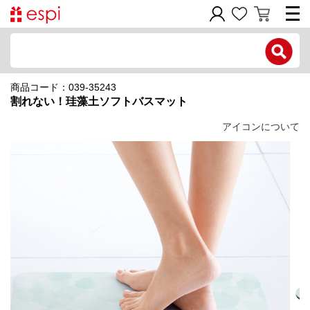
電話で問い合わせ
商品コード：039-35243
新規会員登録
割れない！珪藻土ソフトバスマット
ご利用ガイド
アイコンについて
商品カテゴリ
価格帯別
お問い合わせフォーム