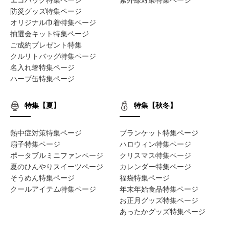
防災グッズ特集ページ
オリジナル巾着特集ページ
抽選会キット特集ページ
ご成約プレゼント特集
クルリトバッグ特集ページ
名入れ箸特集ページ
ハーブ缶特集ページ
特集【夏】
特集【秋冬】
熱中症対策特集ページ
ブランケット特集ページ
扇子特集ページ
ハロウィン特集ページ
ポータブルミニファンページ
クリスマス特集ページ
夏のひんやりスイーツページ
カレンダー特集ページ
そうめん特集ページ
福袋特集ページ
クールアイテム特集ページ
年末年始食品特集ページ
お正月グッズ特集ページ
あったかグッズ特集ページ