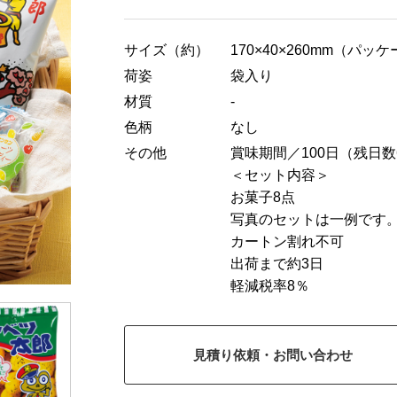
サイズ（約）
170×40×260mm（パッ
荷姿
袋入り
材質
-
色柄
なし
その他
賞味期間／100日（残日数
＜セット内容＞
お菓子8点
写真のセットは一例です
カートン割れ不可
出荷まで約3日
軽減税率8％
見積り依頼・お問い合わせ