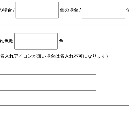
の場合
/
個の場合
/
れ色数
色
名入れアイコンが無い場合は名入れ不可になります）