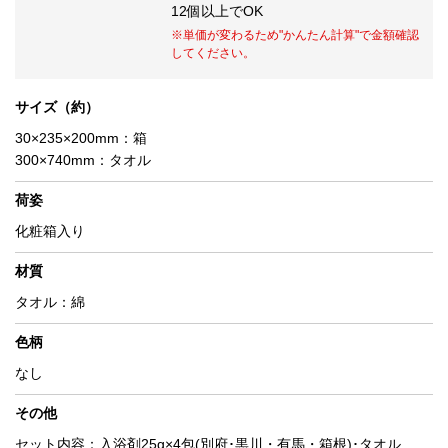
12個以上でOK
※単価が変わるため
"かんたん計算"
で金額確認
してください。
サイズ（約）
30×235×200mm：箱
300×740mm：タオル
荷姿
化粧箱入り
材質
タオル：綿
色柄
なし
その他
セット内容：入浴剤25g×4包(別府･黒川・有馬・箱根)･タオル