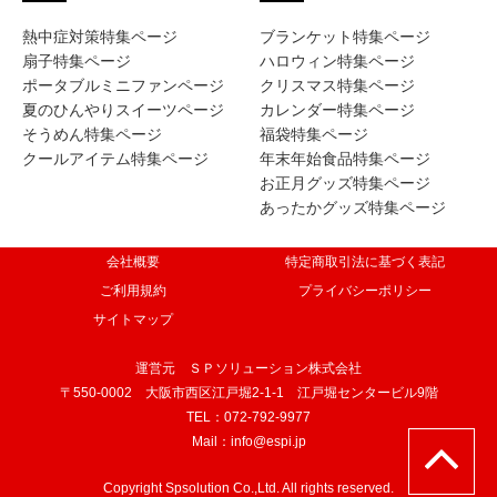
熱中症対策特集ページ
ブランケット特集ページ
扇子特集ページ
ハロウィン特集ページ
ポータブルミニファンページ
クリスマス特集ページ
夏のひんやりスイーツページ
カレンダー特集ページ
そうめん特集ページ
福袋特集ページ
クールアイテム特集ページ
年末年始食品特集ページ
お正月グッズ特集ページ
あったかグッズ特集ページ
会社概要
特定商取引法に基づく表記
ご利用規約
プライバシーポリシー
サイトマップ
運営元 ＳＰソリューション株式会社
〒550-0002 大阪市西区江戸堀2-1-1 江戸堀センタービル9階
TEL：072-792-9977
Mail：info@espi.jp
Copyright Spsolution Co.,Ltd. All rights reserved.