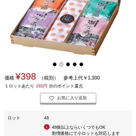
¥398
価格
（税別）
参考上代￥1,300
１ロットあたり
191円
分のポイント還元
お気に入り追加
ロット
48
48個以上ならいくつでもOK
割増価格にて小ロットも対応します