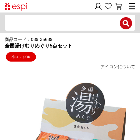
電話で問い合わせ
商品コード：039-35689
新規会員登録
全国湯けむりめぐり5点セット
ご利用ガイド
小ロットOK
アイコンについて
商品カテゴリ
価格帯別
お問い合わせフォーム