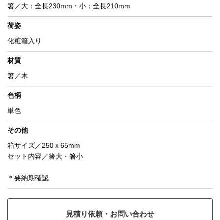
箸／大：全長230mm・小：全長210mm
荷姿
化粧箱入り
材質
箸／木
色柄
単色
その他
箱サイズ／250ｘ65mm
セット内容／箸大・箸小
＊要納期確認
見積り依頼・お問い合わせ