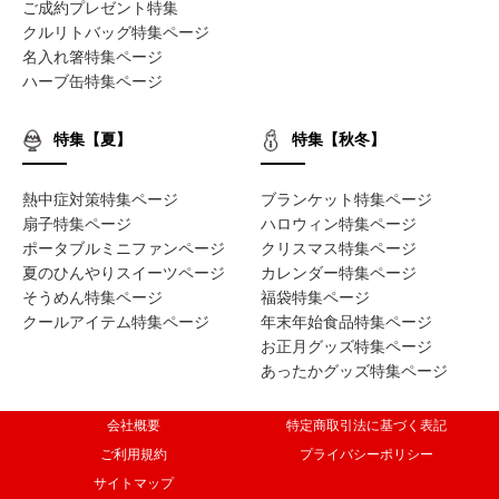
ご成約プレゼント特集
クルリトバッグ特集ページ
名入れ箸特集ページ
ハーブ缶特集ページ
特集【夏】
特集【秋冬】
熱中症対策特集ページ
ブランケット特集ページ
扇子特集ページ
ハロウィン特集ページ
ポータブルミニファンページ
クリスマス特集ページ
夏のひんやりスイーツページ
カレンダー特集ページ
そうめん特集ページ
福袋特集ページ
クールアイテム特集ページ
年末年始食品特集ページ
お正月グッズ特集ページ
あったかグッズ特集ページ
会社概要
特定商取引法に基づく表記
ご利用規約
プライバシーポリシー
サイトマップ