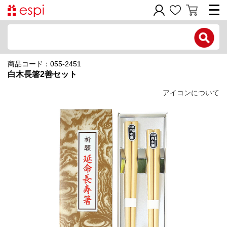
電話で問い合わせ
商品コード：055-2451
新規会員登録
白木長箸2善セット
ご利用ガイド
アイコンについて
商品カテゴリ
価格帯別
お問い合わせフォーム