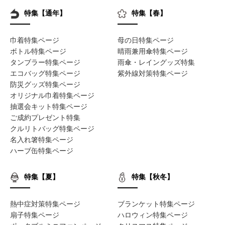
特集【通年】
特集【春】
巾着特集ページ
母の日特集ページ
ボトル特集ページ
晴雨兼用傘特集ページ
タンブラー特集ページ
雨傘・レイングッズ特集
エコバッグ特集ページ
紫外線対策特集ページ
防災グッズ特集ページ
オリジナル巾着特集ページ
抽選会キット特集ページ
ご成約プレゼント特集
クルリトバッグ特集ページ
名入れ箸特集ページ
ハーブ缶特集ページ
特集【夏】
特集【秋冬】
熱中症対策特集ページ
ブランケット特集ページ
扇子特集ページ
ハロウィン特集ページ