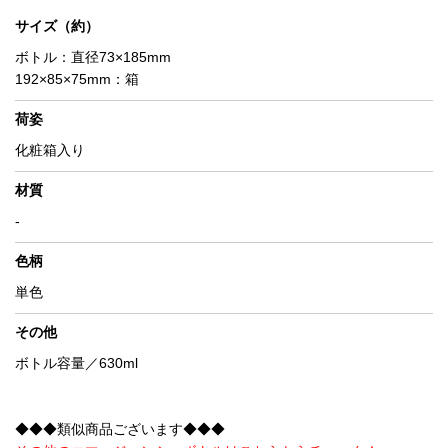
サイズ（約）
ボトル：直径73×185mm
192×85×75mm：箱
荷姿
化粧箱入り
材質
-
色柄
単色
その他
ボトル容量／630ml
◆◆◆類似商品ございます◆◆◆