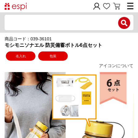
電話で問い合わせ
商品コード：039-36101
新規会員登録
モシモニソナエル 防災備蓄ボトル6点セット
ご利用ガイド
名入れ
包装
アイコンについて
商品カテゴリ
価格帯別
お問い合わせフォーム