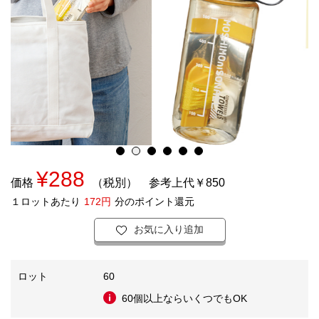
¥288
価格
（税別）
参考上代￥850
１ロットあたり
172円
分のポイント還元
お気に入り追加
ロット
60
60個以上ならいくつでもOK