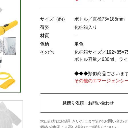
サイズ（約）
ボトル／直径73×185mm
荷姿
化粧箱入り
材質
-
色柄
単色
その他
化粧箱サイズ／192×85×7
ボトル容量／630ml、
◆◆◆類似商品ございま
その他のエマージェンシ
見積り依頼・お問い合わせ
大口の方はお値引きいたしますのでお問い合わせ
価格が他店より高い場合はご相談ください！