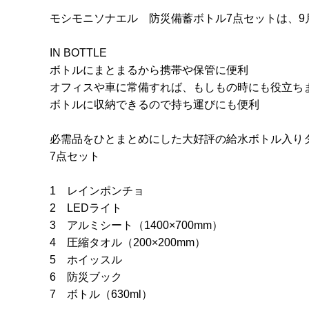
モシモニソナエル 防災備蓄ボトル7点セットは、9
IN BOTTLE
ボトルにまとまるから携帯や保管に便利
オフィスや車に常備すれば、もしもの時にも役立ち
ボトルに収納できるので持ち運びにも便利
必需品をひとまとめにした大好評の給水ボトル入り
7点セット
1 レインポンチョ
2 LEDライト
3 アルミシート（1400×700mm）
4 圧縮タオル（200×200mm）
5 ホイッスル
6 防災ブック
7 ボトル（630ml）