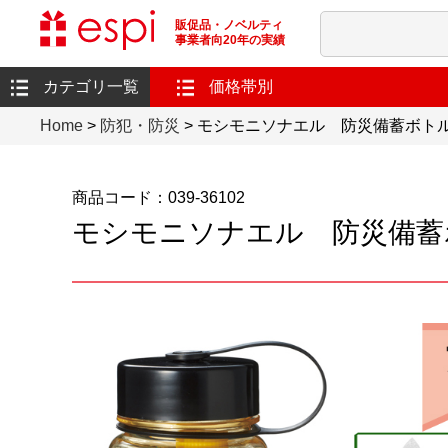
販促品・ノベルティ
事業者向20年の実績
カテゴリ一覧
価格帯別
Home
>
防犯・防災
> モシモニソナエル 防災備蓄ボト
商品コード：039-36102
モシモニソナエル 防災備蓄