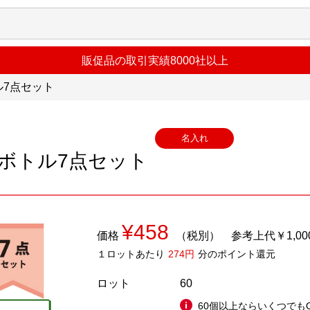
販促品の取引実績8000社以上
ル7点セット
名入れ
ボトル7点セット
¥458
価格
（税別）
参考上代￥1,00
１ロットあたり
274円
分のポイント還元
ロット
60
60個以上ならいくつでも