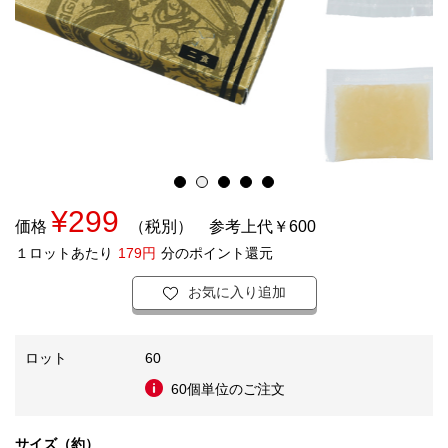
¥299
価格
（税別）
参考上代￥600
１ロットあたり
179円
分のポイント還元
お気に入り追加
ロット
60
60個単位のご注文
サイズ（約）