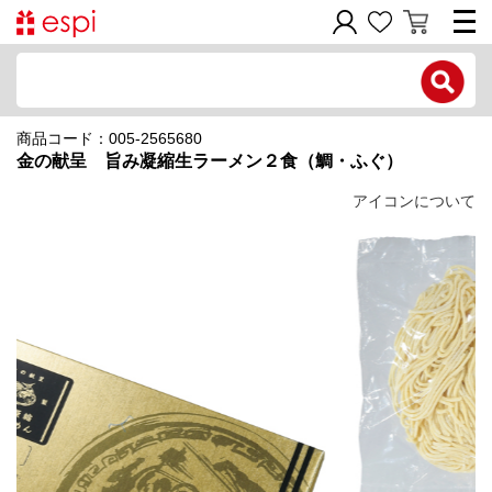
電話で問い合わせ
商品コード：005-2565680
新規会員登録
金の献呈 旨み凝縮生ラーメン２食（鯛・ふぐ）
ご利用ガイド
アイコンについて
商品カテゴリ
価格帯別
お問い合わせフォーム