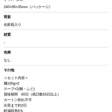
240×95×35mm（パッケージ）
荷姿
化粧箱入り
材質
-
色柄
なし
その他
＜セット内容＞
麺100g×2
スープ×2(鯛・ふぐ)
賞味期間 60日（残日数55日以上）
カートン割れ不可
出荷まで約2日
軽減税率8％