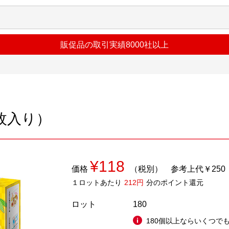
販促品の取引実績8000社以上
枚入り）
¥118
価格
（税別）
参考上代￥250
１ロットあたり
212円
分のポイント還元
ロット
180
180個以上ならいくつでも