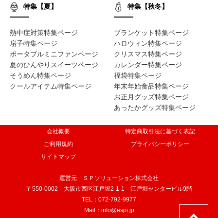
特集【夏】
特集【秋冬】
熱中症対策特集ページ
ブランケット特集ページ
扇子特集ページ
ハロウィン特集ページ
ポータブルミニファンページ
クリスマス特集ページ
夏のひんやりスイーツページ
カレンダー特集ページ
そうめん特集ページ
福袋特集ページ
クールアイテム特集ページ
年末年始食品特集ページ
お正月グッズ特集ページ
あったかグッズ特集ページ
会社概要
特定商取引法に基づく表記
ご利用規約
プライバシーポリシー
サイトマップ
運営元 ＳＰソリューション株式会社
〒550-0002 大阪市西区江戸堀2-1-1 江戸堀センタービル9階
TEL：072-792-9977
Mail：info@espi.jp