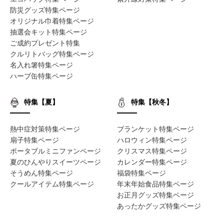
防災グッズ特集ページ
オリジナル巾着特集ページ
抽選会キット特集ページ
ご成約プレゼント特集
クルリトバッグ特集ページ
名入れ箸特集ページ
ハーブ缶特集ページ
特集【夏】
特集【秋冬】
熱中症対策特集ページ
ブランケット特集ページ
扇子特集ページ
ハロウィン特集ページ
ポータブルミニファンページ
クリスマス特集ページ
夏のひんやりスイーツページ
カレンダー特集ページ
そうめん特集ページ
福袋特集ページ
クールアイテム特集ページ
年末年始食品特集ページ
お正月グッズ特集ページ
あったかグッズ特集ページ