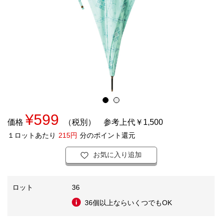
¥599
価格
（税別）
参考上代￥1,500
１ロットあたり
215円
分のポイント還元
お気に入り追加
ロット
36
36個以上ならいくつでもOK