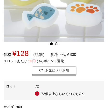
¥128
価格
（税別）
参考上代￥300
１ロットあたり
92円
分のポイント還元
お気に入り追加
ロット
72
72個以上ならいくつでもOK
サイズ（約）