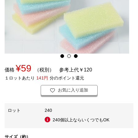
¥59
価格
（税別）
参考上代￥120
１ロットあたり
141円
分のポイント還元
お気に入り追加
ロット
240
240個以上ならいくつでもOK
サイズ（約）