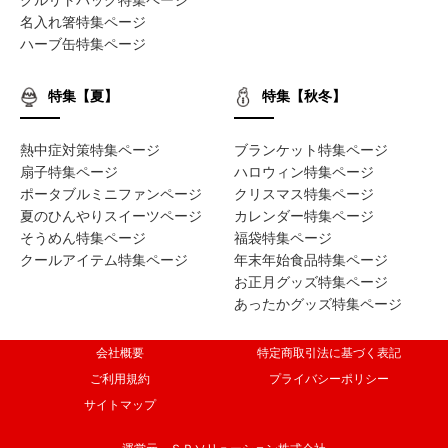
名入れ箸特集ページ
ハーブ缶特集ページ
特集【夏】
特集【秋冬】
熱中症対策特集ページ
ブランケット特集ページ
扇子特集ページ
ハロウィン特集ページ
ポータブルミニファンページ
クリスマス特集ページ
夏のひんやりスイーツページ
カレンダー特集ページ
そうめん特集ページ
福袋特集ページ
クールアイテム特集ページ
年末年始食品特集ページ
お正月グッズ特集ページ
あったかグッズ特集ページ
会社概要
特定商取引法に基づく表記
ご利用規約
プライバシーポリシー
サイトマップ