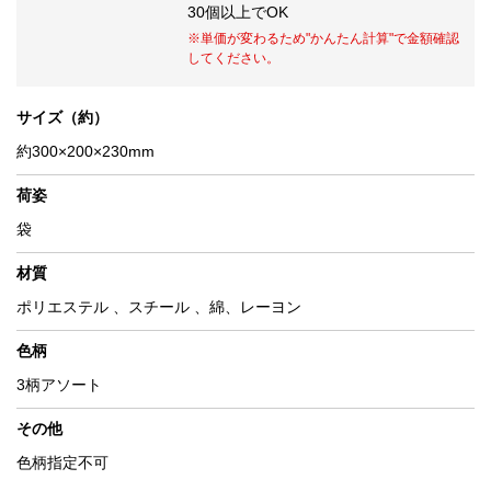
30個以上でOK
※単価が変わるため
"かんたん計算"
で金額確認
してください。
サイズ（約）
約300×200×230mm
荷姿
袋
材質
ポリエステル 、スチール 、綿、レーヨン
色柄
3柄アソート
その他
色柄指定不可