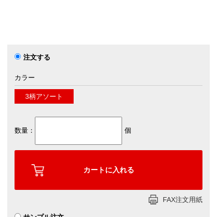
注文する
カラー
3柄アソート
数量：
個
FAX注文用紙
サンプル注文