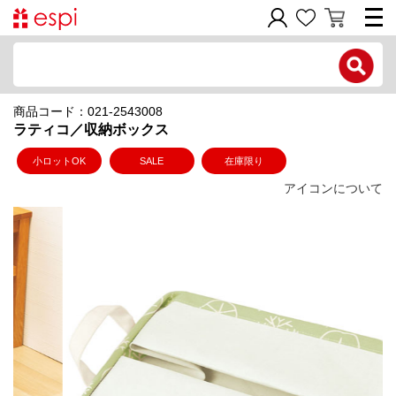
電話で問い合わせ
商品コード：021-2543008
新規会員登録
ラティコ／収納ボックス
ご利用ガイド
小ロットOK
SALE
在庫限り
アイコンについて
商品カテゴリ
価格帯別
お問い合わせフォーム