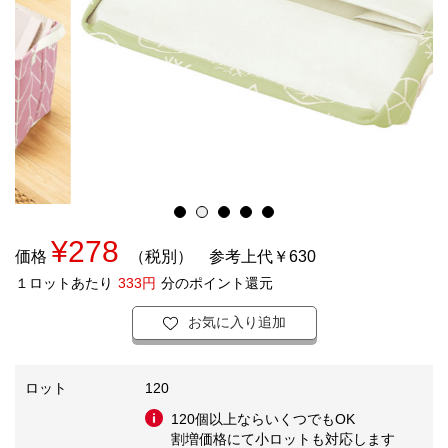
¥278
価格
（税別）
参考上代￥630
１ロットあたり
333円
分のポイント還元
お気に入り追加
ロット
120
120個以上ならいくつでもOK
割増価格にて小ロットも対応します