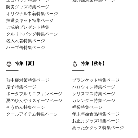
防災グッズ特集ページ
オリジナル巾着特集ページ
抽選会キット特集ページ
ご成約プレゼント特集
クルリトバッグ特集ページ
名入れ箸特集ページ
ハーブ缶特集ページ
特集【夏】
特集【秋冬】
熱中症対策特集ページ
ブランケット特集ページ
扇子特集ページ
ハロウィン特集ページ
ポータブルミニファンページ
クリスマス特集ページ
夏のひんやりスイーツページ
カレンダー特集ページ
そうめん特集ページ
福袋特集ページ
クールアイテム特集ページ
年末年始食品特集ページ
お正月グッズ特集ページ
あったかグッズ特集ページ