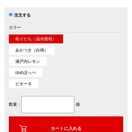
注文する
カラー
島そだち（温州蜜柑）
あかつき（白桃）
瀬戸内レモン
ゆめほっぺ
ピオーネ
数量：
個