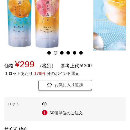
¥299
価格
（税別）
参考上代￥300
１ロットあたり
179円
分のポイント還元
お気に入り追加
ロット
60
60個単位のご注文
サイズ（約）