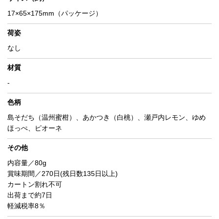
17×65×175mm（パッケージ）
荷姿
なし
材質
-
色柄
島そだち（温州蜜柑）、あかつき（白桃）、瀬戸内レモン、ゆめ
ほっぺ、ピオーネ
その他
内容量／80g
賞味期間／270日(残日数135日以上)
カートン割れ不可
出荷まで約7日
軽減税率8％