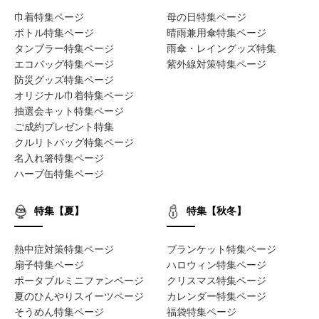
巾着特集ページ
母の日特集ページ
ボトル特集ページ
晴雨兼用傘特集ページ
タンブラー特集ページ
雨傘・レイングッズ特集
エコバッグ特集ページ
紫外線対策特集ページ
防災グッズ特集ページ
オリジナル巾着特集ページ
抽選会キット特集ページ
ご成約プレゼント特集
クルリトバッグ特集ページ
名入れ箸特集ページ
ハーブ缶特集ページ
特集【夏】
特集【秋冬】
熱中症対策特集ページ
ブランケット特集ページ
扇子特集ページ
ハロウィン特集ページ
ポータブルミニファンページ
クリスマス特集ページ
夏のひんやりスイーツページ
カレンダー特集ページ
そうめん特集ページ
福袋特集ページ