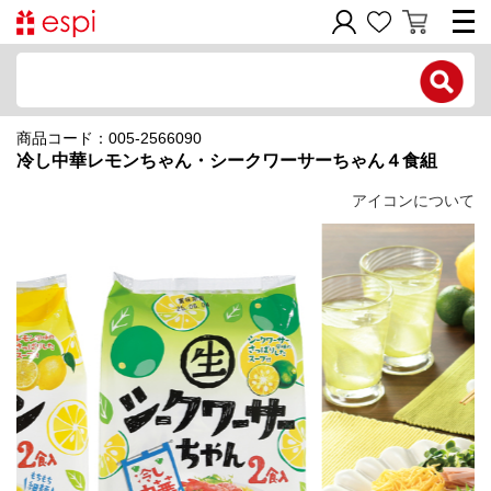
電話で問い合わせ
商品コード：005-2566090
新規会員登録
冷し中華レモンちゃん・シークワーサーちゃん４食組
ご利用ガイド
アイコンについて
商品カテゴリ
価格帯別
お問い合わせフォーム