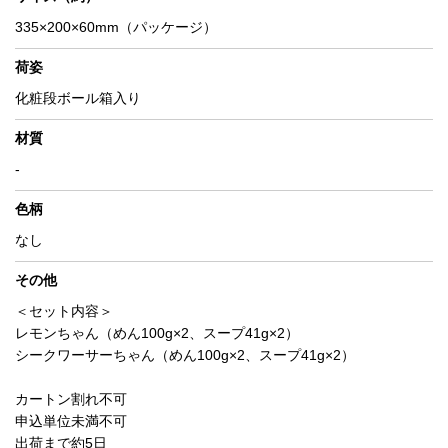
335×200×60mm（パッケージ）
荷姿
化粧段ボール箱入り
材質
-
色柄
なし
その他
＜セット内容＞
レモンちゃん（めん100g×2、スープ41g×2）
シークワーサーちゃん（めん100g×2、スープ41g×2）
カートン割れ不可
申込単位未満不可
出荷まで約5日