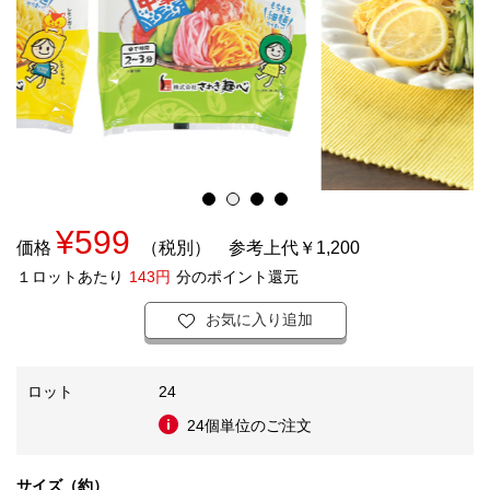
¥599
価格
（税別）
参考上代￥1,200
１ロットあたり
143円
分のポイント還元
お気に入り追加
ロット
24
24個単位のご注文
サイズ（約）