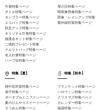
巾着特集ページ
母の日特集ページ
ボトル特集ページ
晴雨兼用傘特集ページ
タンブラー特集ページ
雨傘・レイングッズ特集
エコバッグ特集ページ
紫外線対策特集ページ
防災グッズ特集ページ
オリジナル巾着特集ページ
抽選会キット特集ページ
ご成約プレゼント特集
クルリトバッグ特集ページ
名入れ箸特集ページ
ハーブ缶特集ページ
特集【夏】
特集【秋冬】
熱中症対策特集ページ
ブランケット特集ページ
扇子特集ページ
ハロウィン特集ページ
ポータブルミニファンページ
クリスマス特集ページ
夏のひんやりスイーツページ
カレンダー特集ページ
そうめん特集ページ
福袋特集ページ