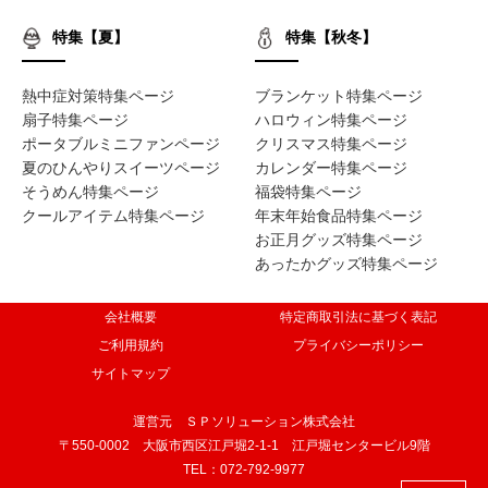
特集【夏】
特集【秋冬】
熱中症対策特集ページ
ブランケット特集ページ
扇子特集ページ
ハロウィン特集ページ
ポータブルミニファンページ
クリスマス特集ページ
夏のひんやりスイーツページ
カレンダー特集ページ
そうめん特集ページ
福袋特集ページ
クールアイテム特集ページ
年末年始食品特集ページ
お正月グッズ特集ページ
あったかグッズ特集ページ
会社概要
特定商取引法に基づく表記
ご利用規約
プライバシーポリシー
サイトマップ
運営元 ＳＰソリューション株式会社
〒550-0002 大阪市西区江戸堀2-1-1 江戸堀センタービル9階
TEL：072-792-9977