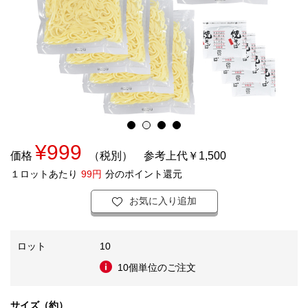
¥999
価格
（税別）
参考上代￥1,500
１ロットあたり
99円
分のポイント還元
お気に入り追加
ロット
10
10個単位のご注文
サイズ（約）