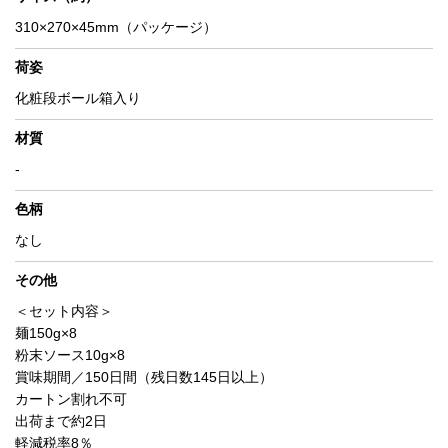
310×270×45mm（パッケージ）
荷姿
化粧段ボール箱入り
材質
-
色柄
なし
その他
＜セット内容＞
麺150g×8
粉末ソース10g×8
賞味期間／150日間（残日数145日以上）
カートン割れ不可
出荷まで約2日
軽減税率8％