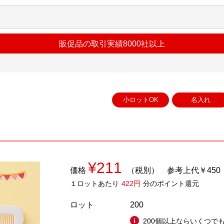
販促品の取引実績8000社以上
小ロットOK
名入れ
¥211
価格
（税別）
参考上代￥450
１ロットあたり
422円
分のポイント還元
ロット
200
200個以上ならいくつでも