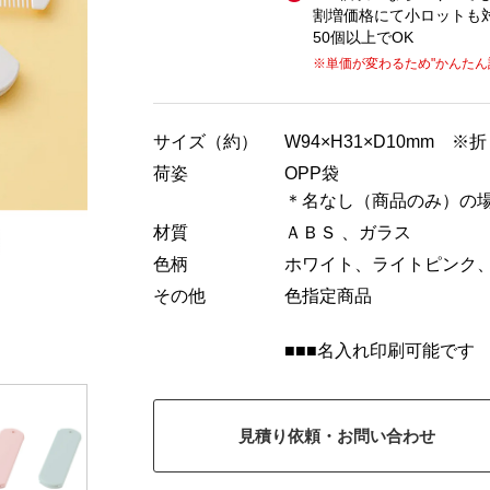
割増価格にて小ロットも
50個以上でOK
※単価が変わるため
"かんたん
サイズ（約）
W94×H31×D10mm 
荷姿
OPP袋
＊名なし（商品のみ）の
材質
ＡＢＳ 、ガラス
色柄
ホワイト、ライトピンク
その他
色指定商品
■■■名入れ印刷可能です
見積り依頼・お問い合わせ