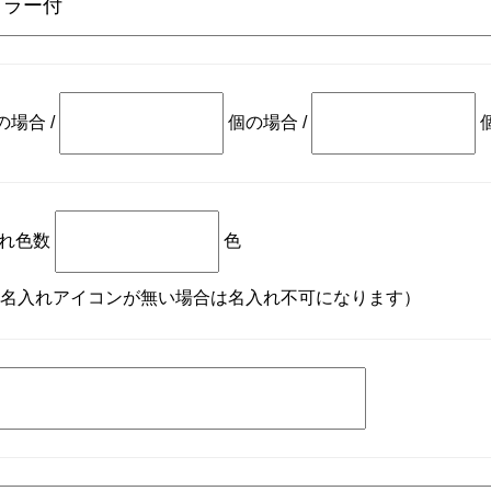
の場合
/
個の場合
/
れ色数
色
名入れアイコンが無い場合は名入れ不可になります）