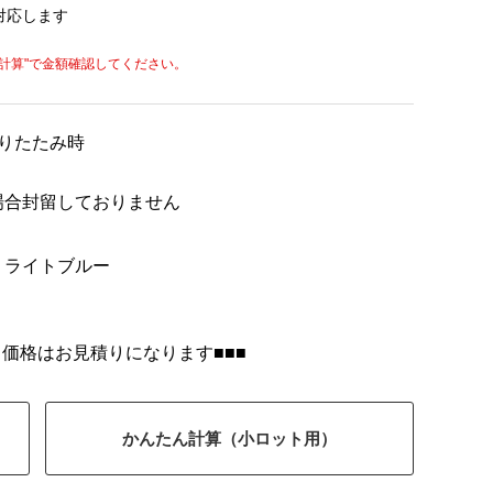
対応します
計算"
で金額確認してください。
※折りたたみ時
場合封留しておりません
、ライトブルー
 価格はお見積りになります■■■
かんたん計算（小ロット用）