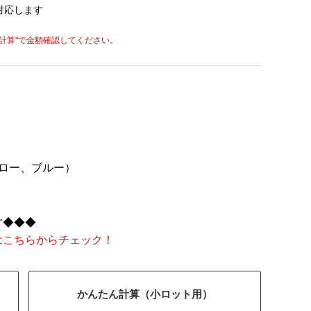
対応します
計算"
で金額確認してください。
ロー、ブルー）
す◆◆◆
はこちらからチェック！
かんたん計算（小ロット用）