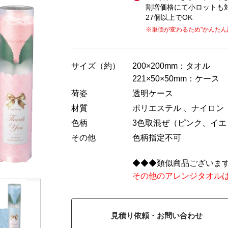
割増価格にて小ロットも
27個以上でOK
※単価が変わるため
"かんたん
サイズ（約）
200×200mm：タオル
221×50×50mm：ケース
荷姿
透明ケース
材質
ポリエステル 、ナイロン
色柄
3色取混ぜ（ピンク、イエ
その他
色柄指定不可
◆◆◆類似商品ございま
その他のアレンジタオル
見積り依頼・お問い合わせ