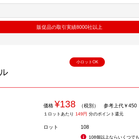
販促品の取引実績8000社以上
小ロットOK
ル
¥138
価格
（税別）
参考上代￥450
１ロットあたり
149円
分のポイント還元
ロット
108
108個以上ならいくつでも