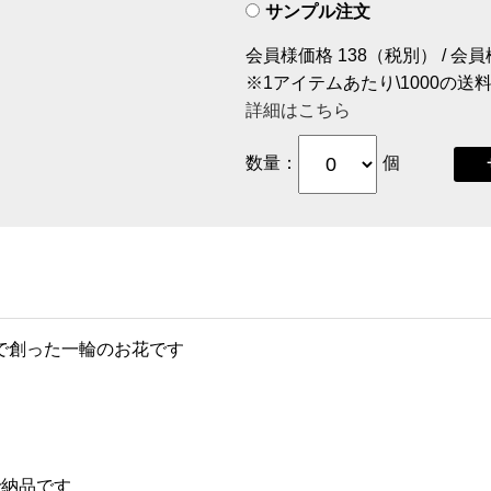
サンプル注文
会員様価格 138（税別） / 会
※1アイテムあたり\1000の
詳細はこちら
数量：
個
で創った一輪のお花です
で納品です