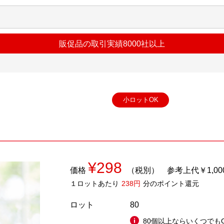
販促品の取引実績8000社以上
小ロットOK
¥298
価格
（税別）
参考上代￥1,00
１ロットあたり
238円
分のポイント還元
ロット
80
80個以上ならいくつでも