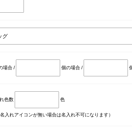
の場合
/
個の場合
/
れ色数
色
名入れアイコンが無い場合は名入れ不可になります）