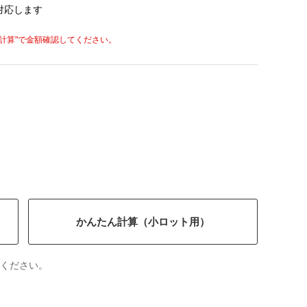
対応します
計算"
で金額確認してください。
かんたん計算（小ロット用）
ください。