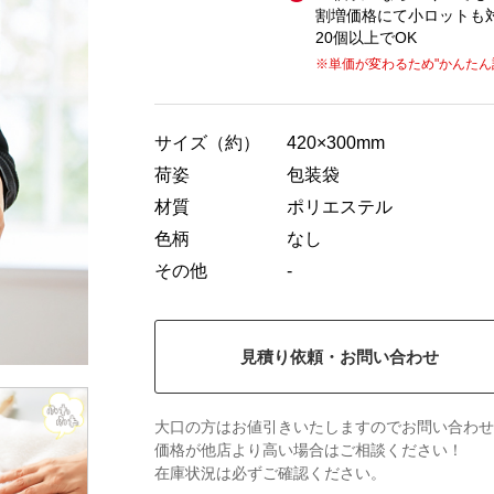
割増価格にて小ロットも
20個以上でOK
※単価が変わるため
"かんたん
サイズ（約）
420×300mm
荷姿
包装袋
材質
ポリエステル
色柄
なし
その他
-
見積り依頼・お問い合わせ
大口の方はお値引きいたしますのでお問い合わせ
価格が他店より高い場合はご相談ください！
在庫状況は必ずご確認ください。