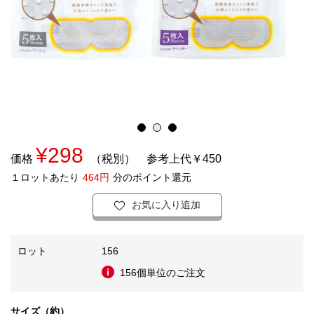
¥298
価格
（税別）
参考上代￥450
１ロットあたり
464円
分のポイント還元
お気に入り追加
ロット
156
156個単位のご注文
サイズ（約）