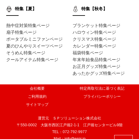
特集【夏】
特集【秋冬】
熱中症対策特集ページ
ブランケット特集ページ
扇子特集ページ
ハロウィン特集ページ
ポータブルミニファンページ
クリスマス特集ページ
夏のひんやりスイーツページ
カレンダー特集ページ
そうめん特集ページ
福袋特集ページ
クールアイテム特集ページ
年末年始食品特集ページ
お正月グッズ特集ページ
あったかグッズ特集ページ
会社概要
特定商取引法に基づく表記
ご利用規約
プライバシーポリシー
サイトマップ
運営元 ＳＰソリューション株式会社
〒550-0002 大阪市西区江戸堀2-1-1 江戸堀センタービル9階
TEL：072-792-9977
Mail：info@espi.jp