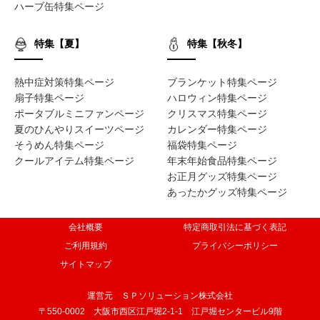
ハーブ缶特集ページ
特集【夏】
特集【秋冬】
熱中症対策特集ページ
ブランケット特集ページ
扇子特集ページ
ハロウィン特集ページ
ポータブルミニファンページ
クリスマス特集ページ
夏のひんやりスイーツページ
カレンダー特集ページ
そうめん特集ページ
福袋特集ページ
クールアイテム特集ページ
年末年始食品特集ページ
お正月グッズ特集ページ
あったかグッズ特集ページ
会社概要
特定商取引法に基づく表記
ご利用規約
プライバシーポリシー
サイトマップ
運営元 ＳＰソリューション株式会社
〒550-0002 大阪市西区江戸堀2-1-1 江戸堀センタービル9階