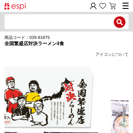
電話で問い合わせ
商品コード：039-81875
新規会員登録
全国繁盛店対決ラーメン4食
ご利用ガイド
アイコンについて
商品カテゴリ
価格帯別
お問い合わせフォーム