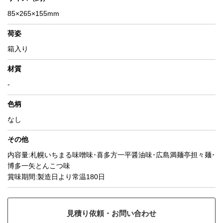
85×265×155mm
荷姿
箱入り
材質
-
色柄
なし
その他
内容量:札幌いちまる味噌味･喜多方一平醤油味･広島満麺亭担々麺･
博多一矢とんこつ味
賞味期間:製造日より常温180日
見積り依頼・お問い合わせ