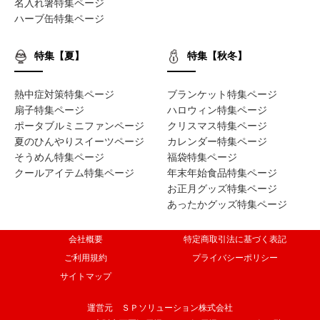
名入れ箸特集ページ
ハーブ缶特集ページ
特集【夏】
特集【秋冬】
熱中症対策特集ページ
ブランケット特集ページ
扇子特集ページ
ハロウィン特集ページ
ポータブルミニファンページ
クリスマス特集ページ
夏のひんやりスイーツページ
カレンダー特集ページ
そうめん特集ページ
福袋特集ページ
クールアイテム特集ページ
年末年始食品特集ページ
お正月グッズ特集ページ
あったかグッズ特集ページ
会社概要
特定商取引法に基づく表記
ご利用規約
プライバシーポリシー
サイトマップ
運営元 ＳＰソリューション株式会社