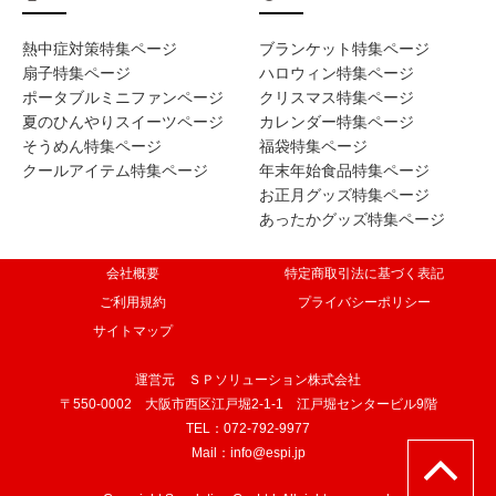
熱中症対策特集ページ
ブランケット特集ページ
扇子特集ページ
ハロウィン特集ページ
ポータブルミニファンページ
クリスマス特集ページ
夏のひんやりスイーツページ
カレンダー特集ページ
そうめん特集ページ
福袋特集ページ
クールアイテム特集ページ
年末年始食品特集ページ
お正月グッズ特集ページ
あったかグッズ特集ページ
会社概要
特定商取引法に基づく表記
ご利用規約
プライバシーポリシー
サイトマップ
運営元 ＳＰソリューション株式会社
〒550-0002 大阪市西区江戸堀2-1-1 江戸堀センタービル9階
TEL：072-792-9977
Mail：info@espi.jp