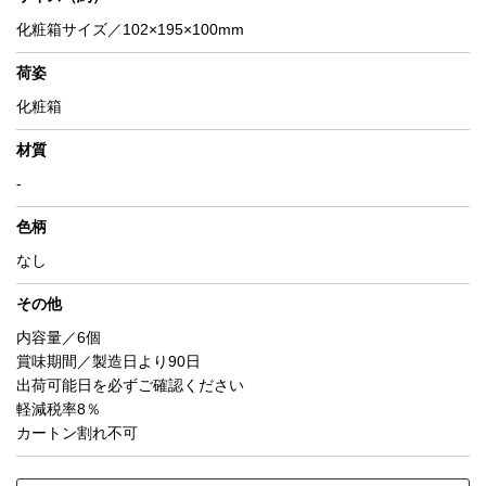
化粧箱サイズ／102×195×100mm
荷姿
化粧箱
材質
-
色柄
なし
その他
内容量／6個
賞味期間／製造日より90日
出荷可能日を必ずご確認ください
軽減税率8％
カートン割れ不可