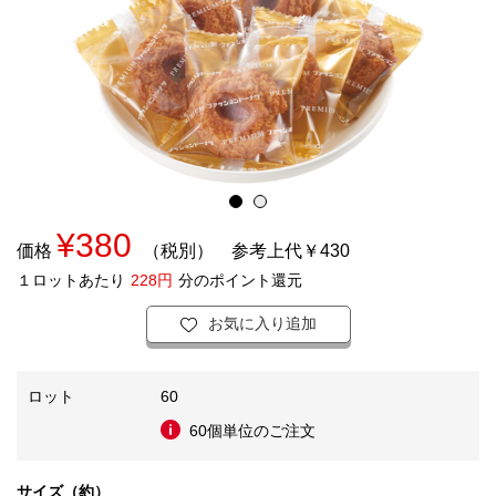
¥380
価格
（税別）
参考上代￥430
１ロットあたり
228円
分のポイント還元
お気に入り追加
ロット
60
60個単位のご注文
サイズ（約）