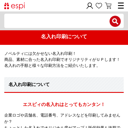
電話で問い合わせ
名入れ印刷について
新規会員登録
ご利用ガイド
ノベルティには欠かせない名入れ印刷！
商品、素材に合った名入れ印刷でオリジナリティがＵＰします！
名入れの手順と様々な印刷方法をご紹介いたします。
商品カテゴリ
価格帯別
名入れ印刷について
お問い合わせフォーム
エスピィの名入れはとってもカンタン！
企業ロゴや店舗名、電話番号、アドレスなどを印刷してみません
か？
ちょっとした名入れでオリジナル度がアップ！販促効果も抜群で