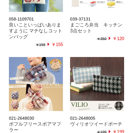
058-1109701
039-37131
良いこといっぱいありま
まごころ弁当 キッチン
すように マチなしコット
3点セット
ンバッグ
￥120
￥350
￥155
￥155
021-2648030
021-2648005
ポフルフリースボアマフ
ヴィリオツイードポーチ
ラー
￥199
￥199