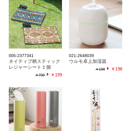
005-2377341
021-2648039
ネイティブ柄スティック
ウルモ卓上加湿器
レジャーシート１個
￥198
￥198
￥199
￥700