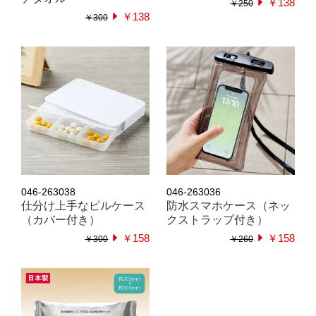
￥138
￥250
￥138
￥300
046-263038
046-263036
仕分け上手なピルケース
防水スマホケース（ネッ
（カバー付き）
クストラップ付き）
￥158
￥158
￥300
￥260