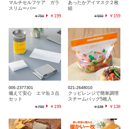
マルチセルフケア ガラ
あったかアイマスク２枚
スリムーバー
組
￥199
￥159
￥750
￥550
005-2377301
021-2648010
備えて安心 エマ缶３点
クッピレンジで簡単調理
セット
スチームバッグ5枚入
￥199
￥138
￥700
￥138