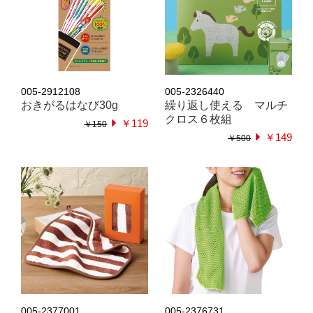
005-2912108
005-2326440
おきがるはなび30g
繰り返し使える マルチ
クロス６枚組
￥119
￥150
￥149
￥500
005-2377001
005-2376731