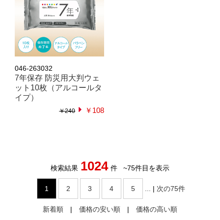
046-263032
7年保存 防災用大判ウェ
ット10枚（アルコールタ
イプ）
￥108
￥240
1024
検索結果
件
~
75
件目を表示
1
2
3
4
5
...
|
次の75件
新着順
|
価格の安い順
|
価格の高い順