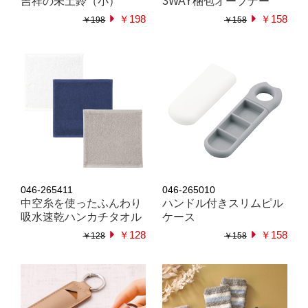
吉祥の未土鈴（小）
3WAY梱包オープナー
￥198
￥158
￥198
￥158
046-265411
046-265010
中空糸を使ったふんわり
ハンドル付きスリムピル
吸水速乾ハンカチタオル
ケース
￥128
￥158
￥128
￥158