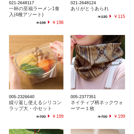
021-2648117
021-2648124
一杯の至福ラーメン1食
ありがとうあられ
入(4種アソート)
￥115
￥130
￥198
￥198
005-2326640
005-2377351
繰り返し使えるシリコン
ネイティブ柄ネックウォ
ラップ大・小セット
ーマー１枚
￥199
￥199
￥700
￥700