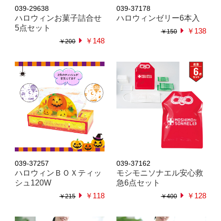
039-29638
039-37178
ハロウィンお菓子詰合せ
ハロウィンゼリー6本入
5点セット
￥138
￥150
￥148
￥200
039-37257
039-37162
ハロウィンＢＯＸティッ
モシモニソナエル安心救
シュ120W
急6点セット
￥118
￥128
￥215
￥400