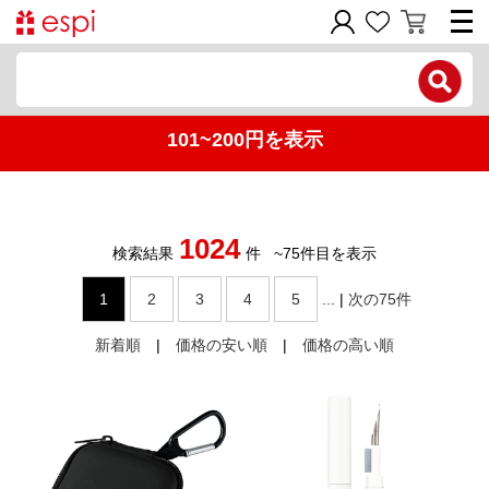
電話で問い合わせ
101~200円を表示
新規会員登録
ご利用ガイド
1024
商品カテゴリ
検索結果
件
~
75
件目を表示
1
2
3
4
5
...
|
次の75件
価格帯別
新着順
|
価格の安い順
|
価格の高い順
お問い合わせフォーム