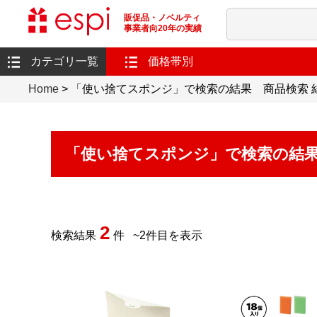
販促品・ノベルティ
事業者向20年の実績
カテゴリ一覧
価格帯別
Home
> 「使い捨てスポンジ」で検索の結果 商品検索 
「使い捨てスポンジ」で検索の結
2
検索結果
件
~
2
件目を表示