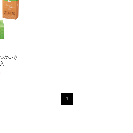
つかいき
個入
8
1