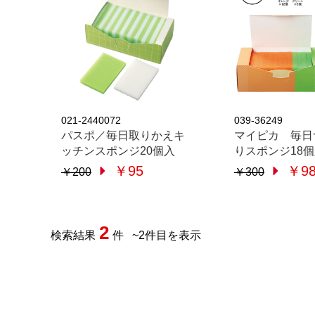
021-2440072
039-36249
パスポ／毎日取りかえキ
マイピカ 毎日
ッチンスポンジ20個入
りスポンジ18
￥95
￥9
￥200
￥300
2
検索結果
件
~
2
件目を表示