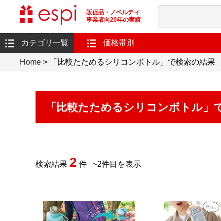
販促品・ノベルティ
事業者向20年の実績
カテゴリ一覧
価格帯別
Home
> 「比較たためるシリコンボトル」で検索の結果 
「比較たためるシリコンボトル」
2
検索結果
件
~
2
件目を表示