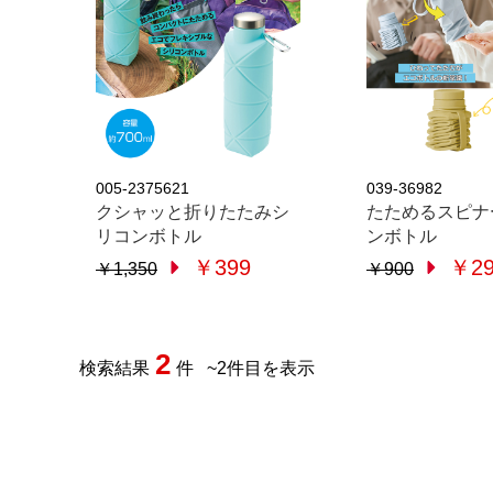
005-2375621
039-36982
クシャッと折りたたみシ
たためるスピナ
リコンボトル
ンボトル
￥399
￥29
￥1,350
￥900
2
検索結果
件
~
2
件目を表示